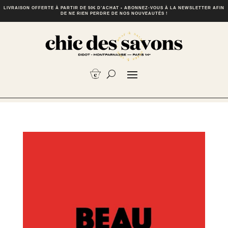
LIVRAISON OFFERTE À PARTIR DE 50€ D’ACHAT • ABONNEZ-VOUS À LA NEWSLETTER AFIN
DE NE RIEN PERDRE DE NOS NOUVEAUTÉS !